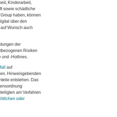
it, Kinderarbeit,
t sowie schädliche
 Group haben, können
gital über den
 auf Wunsch auch
stungen der
ltbezogenen Risiken
 und -Hotlines.
all
auf
isen. Hinweisgebenden
teile entstehen. Das
hrensordnung
eteiligten am Verfahren
htlichen oder