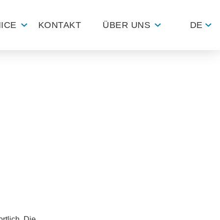
ICE
KONTAKT
ÜBER UNS
DE
tner/Globales Netzwerk
hhaltigkeit
ortlich. Die