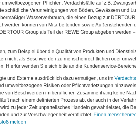
umweltbezogenen Pflichten. Verdachtsfälle auf z.B. Zwangsarbe
die schädliche Verunreinigungen von Böden, Gewässern und Luf
übermäßiger Wasserverbrauch, die einen Bezug zur DERTOUR
chwerden können von Mitarbeitenden sowie Außenstehenden di
 DERTOUR Group als Teil der REWE Group abgeben werden –
, zum Beispiel über die Qualität von Produkten und Dienstlei
n nicht als Beschwerden zu menschenrechtlichen oder umwe
en. Hierfür wenden Sie sich bitte an die Kundenservice-Bereiche
gte und Externe ausdrücklich dazu ermutigen, uns im
Verdachtsf
nd umweltbezogene Risiken oder Pflichtverletzungen hinzuwe
abe von Beschwerden im beruflichen Zusammenhang keine Nach
äuft nach einem definierten Prozess ab, der auch in der Verfa
i wird zu jeder Zeit unparteiisches Handeln gewährleistet, die B
en und zur Verschwiegenheit verpflichtet.
Einen menschenrec
stoß melden