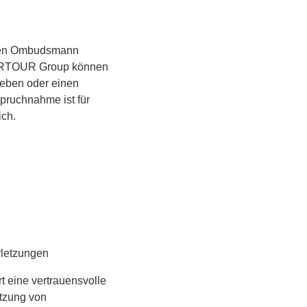
rnen Ombudsmann
 DERTOUR Group können
eben oder einen
spruchnahme ist für
ich.
rletzungen
t eine vertrauensvolle
tzung von