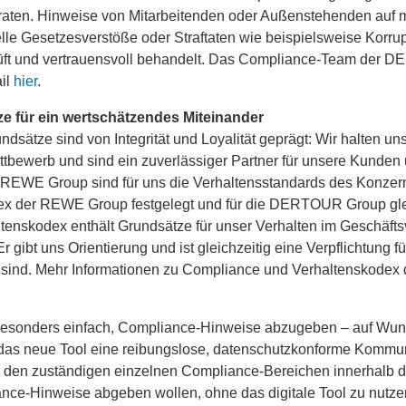
aten. Hinweise von Mitarbeitenden oder Außenstehenden auf 
lle Gesetzesverstöße oder Straftaten wie beispielsweise Korru
prüft und vertrauensvoll behandelt. Das Compliance-Team der
ail
hier
.
e für ein wertschätzendes Miteinander
dsätze sind von Integrität und Loyalität geprägt: Wir halten u
ttbewerb und sind ein zuverlässiger Partner für unsere Kunden
er REWE Group sind für uns die Verhaltensstandards des Konze
dex der REWE Group festgelegt und für die DERTOUR Group g
ltenskodex enthält Grundsätze für unser Verhalten im Geschäft
 gibt uns Orientierung und ist gleichzeitig eine Verpflichtung f
 sind. Mehr Informationen zu Compliance und Verhaltenskode
 besonders einfach, Compliance-Hinweise abzugeben – auf Wu
das neue Tool eine reibungslose, datenschutzkonforme Kommu
den zuständigen einzelnen Compliance-Bereichen innerhalb
nce-Hinweise abgeben wollen, ohne das digitale Tool zu nutze