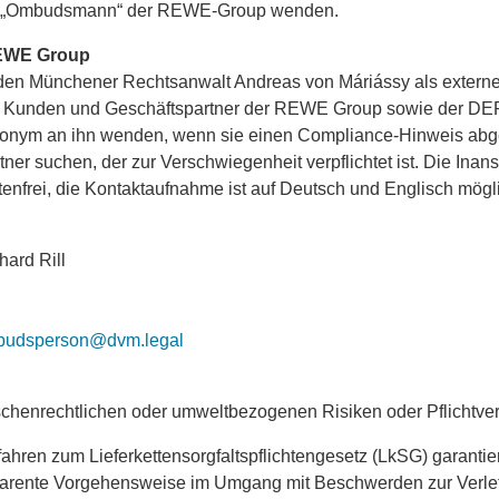
en „Ombudsmann“ der REWE-Group wenden.
EWE Group
en Münchener Rechtsanwalt Andreas von Máriássy als exte
nde, Kunden und Geschäftspartner der REWE Group sowie der
anonym an ihn wenden, wenn sie einen Compliance-Hinweis abg
ner suchen, der zur Verschwiegenheit verpflichtet ist. Die Inan
enfrei, die Kontaktaufnahme ist auf Deutsch und Englisch mögl
hard Rill
budsperson@dvm.legal
henrechtlichen oder umweltbezogenen Risiken oder Pflichtve
ren zum Lieferkettensorgfaltspflichtengesetz (LkSG) garantier
sparente Vorgehensweise im Umgang mit Beschwerden zur Verle