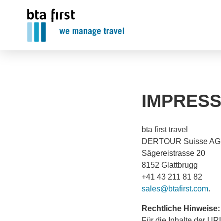
Produkteübersic
btaMICE Glattb
Teams
Fallstudien
Ausbildung
IMPRES
bta first travel
DERTOUR Suisse AG
Sägereistrasse 20
8152 Glattbrugg
+41 43 211 81 82
sales@btafirst.com
.
Rechtliche Hinweise:
Für die Inhalte der U