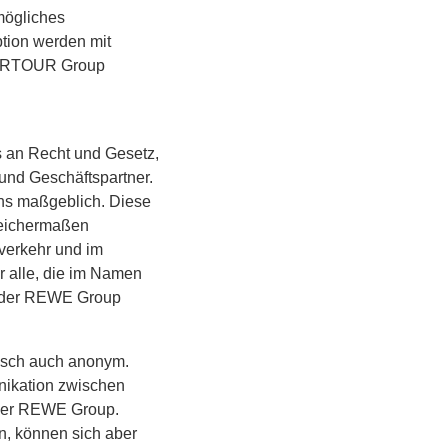
mögliches
ption werden mit
 DERTOUR Group
ns an Recht und Gesetz,
 und Geschäftspartner.
rns maßgeblich. Diese
leichermaßen
sverkehr und im
ür alle, die im Namen
x der REWE Group
nsch auch anonym.
nikation zwischen
 der REWE Group.
n, können sich aber