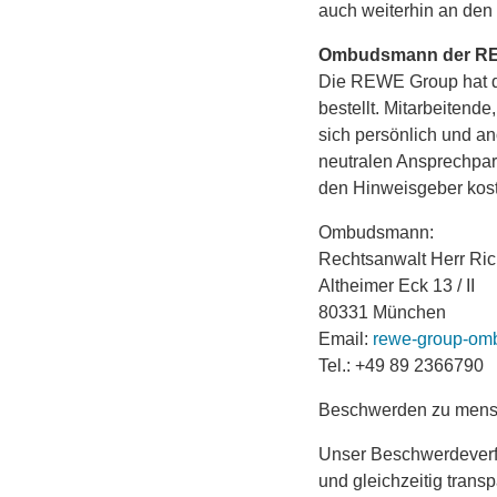
auch weiterhin an d
Ombudsmann der R
Die REWE Group hat d
bestellt. Mitarbeite
sich persönlich und 
neutralen Ansprechpart
den Hinweisgeber kost
Ombudsmann:
Rechtsanwalt Herr Ric
Altheimer Eck 13 / II
80331 München
Email:
rewe-group-om
Tel.: +49 89 2366790
Beschwerden zu mensc
Unser Beschwerdeverfah
und gleichzeitig tran