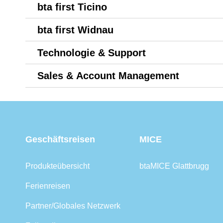
bta first Ticino
bta first Widnau
Technologie & Support
Sales & Account Management
Geschäftsreisen
MICE
Produkteübersicht
btaMICE Glattbrugg
Ferienreisen
Partner/Globales Netzwerk