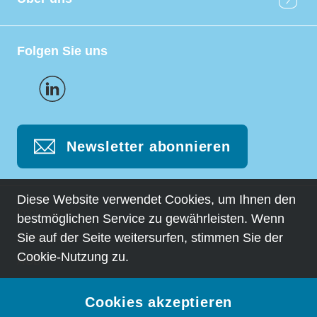
Folgen Sie uns
Newsletter abonnieren
Diese Website verwendet Cookies, um Ihnen den
Impressum
bestmöglichen Service zu gewährleisten. Wenn
Datenschutz
Sie auf der Seite weitersurfen, stimmen Sie der
Cookie-Nutzung zu.
AGB
© 2026 bta first travel, DERTOUR Suisse AG
Cookies akzeptieren